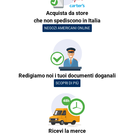
Acquista da store
che non spediscono in Italia
NEGOZI AMERICANI ONLINE
Redigiamo noi i tuoi documenti doganali
SCOPRI DI PIÙ
Ricevi la merce