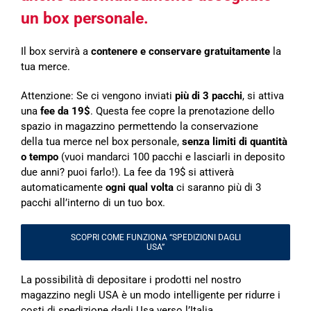
un box personale.
Il box servirà a
contenere e conservare gratuitamente
la
tua merce.
Attenzione: Se ci vengono inviati
più di 3 pacchi
, si attiva
una
fee da 19$
. Questa fee copre la prenotazione dello
spazio in magazzino permettendo la conservazione
della tua merce nel box personale,
senza limiti di quantità
o tempo
(vuoi mandarci 100 pacchi e lasciarli in deposito
due anni? puoi farlo!). La fee da 19$ si attiverà
automaticamente
ogni qual volta
ci saranno più di 3
pacchi all’interno di un tuo box.
SCOPRI COME FUNZIONA “SPEDIZIONI DAGLI
USA”
La possibilità di depositare i prodotti nel nostro
magazzino negli USA è un modo intelligente per ridurre i
costi di spedizione dagli Usa verso l’Italia.