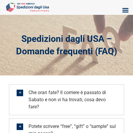
Skip
to
content
Spedizioni dagli USA –
Domande frequenti (FAQ)
Che orari fate? Il corriere è passato di
Sabato e non vi ha trovati, cosa devo
fare?
Potete scrivere “free”, “gift” o “sample” sul